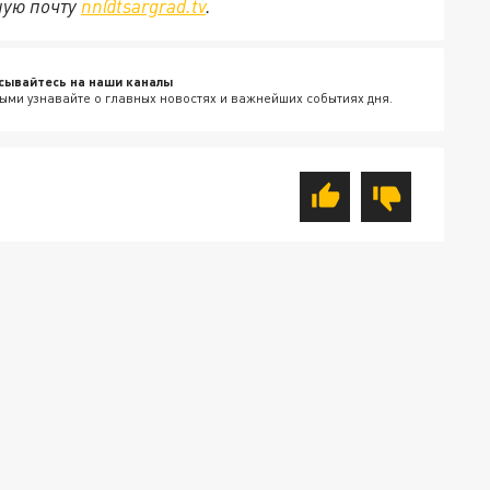
ную почту
nn@tsargrad.tv
.
сывайтесь на наши каналы
ыми узнавайте о главных новостях и важнейших событиях дня.