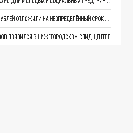
ПРОДЛЁН ПРИЁМ ЗАЯВОК НА ГРАНТОВЫЙ КОНКУРС ДЛЯ МОЛОДЫХ И СОЦИАЛЬНЫХ ПРЕДПРИНИМАТЕЛЕЙ-НИЖЕГОРОДЦЕВ
СТРОИТЕЛЬСТВО МУЗЕЯ ЗА ПОЛМИЛЛИАРДА РУБЛЕЙ ОТЛОЖИЛИ НА НЕОПРЕДЕЛЁННЫЙ СРОК В НИЖНЕМ НОВГОРОДЕ
ОВ ПОЯВИЛСЯ В НИЖЕГОРОДСКОМ СПИД-ЦЕНТРЕ