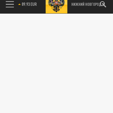
89.93 EUR
НИЖНИЙ НОВГОРОД
115093, г. Москва, переулок Партийный,
д.1, к.57, стр.3, эт.1, пом.I, ком.45
Тел.:
+7 (495) 374-77-73
info@tsargrad.tv
Адрес для пресс-релизов
press@tsargrad.tv