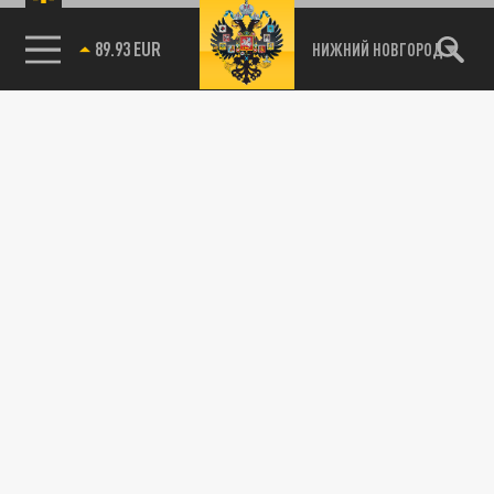
89.93 EUR
НИЖНИЙ НОВГОРОД
115093, г. Москва, переулок Партийный,
д.1, к.57, стр.3, эт.1, пом.I, ком.45
Тел.:
+7 (495) 374-77-73
info@tsargrad.tv
Адрес для пресс-релизов
press@tsargrad.tv