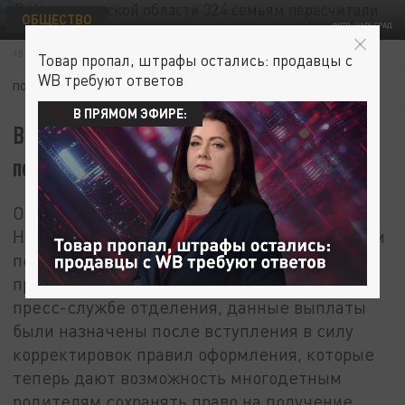
ОБЩЕСТВО
ФОТО: ЦАРЬГРАД
15 ИЮНЯ 11:28
Товар пропал, штрафы остались: продавцы с
WB требуют ответов
ПОДПИШИТЕСЬ:
В ПРЯМОМ ЭФИРЕ:
В Нижегородской области 324 семьям
пересчитали пособия на 862 детей
Отделение Социального фонда России по
Нижегородской области провело пересмотр и
перечислило единое пособие 324 семьям,
проживающим в регионе. Как сообщили в
пресс-службе отделения, данные выплаты
были назначены после вступления в силу
корректировок правил оформления, которые
теперь дают возможность многодетным
родителям сохранять право на получение