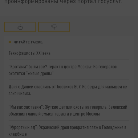
проинформированы через портал госуслуг.
ЧИТАЙТЕ ТАКЖЕ:
Технофашисты XXI века
"Кротами" были все? Теракт в центре Москвы: На генералов
охотятся "живые дроны"
Даня с Дашей спаслись от боевиков ВСУ. Но беды для малышей не
закончились
"Мы вас заставим": Жуткие детали охоты на генерала. Зеленский
объяснил главный смысл теракта в центре Москвы
"Курортный ад": Украинский дрон превратил пляж в Геленджике в
кладбище