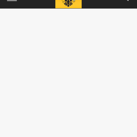
115093, г. Москва, переулок Партийный,
д.1, к.57, стр.3, эт.1, пом.I, ком.45
Тел.:
+7 (495) 374-77-73
info@tsargrad.tv
Адрес для пресс-релизов
press@tsargrad.tv
Средство массовой информации сетевое издание