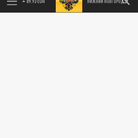
89.93 EUR
НИЖНИЙ НОВГОРОД
115093, г. Москва, переулок Партийный,
д.1, к.57, стр.3, эт.1, пом.I, ком.45
Тел.:
+7 (495) 374-77-73
info@tsargrad.tv
Адрес для пресс-релизов
press@tsargrad.tv
Средство массовой информации сетевое издание