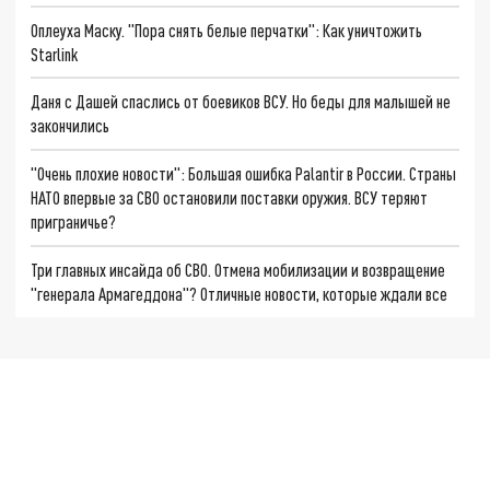
Оплеуха Маску. "Пора снять белые перчатки": Как уничтожить
Starlink
Даня с Дашей спаслись от боевиков ВСУ. Но беды для малышей не
закончились
"Очень плохие новости": Большая ошибка Palantir в России. Страны
НАТО впервые за СВО остановили поставки оружия. ВСУ теряют
приграничье?
Три главных инсайда об СВО. Отмена мобилизации и возвращение
"генерала Армагеддона"? Отличные новости, которые ждали все