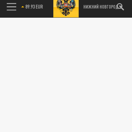
89.93 EUR
НИЖНИЙ НОВГОРОД
115093, г. Москва, переулок Партийный,
д.1, к.57, стр.3, эт.1, пом.I, ком.45
Тел.:
+7 (495) 374-77-73
info@tsargrad.tv
Адрес для пресс-релизов
press@tsargrad.tv