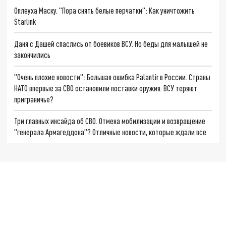
Оплеуха Маску. "Пора снять белые перчатки": Как уничтожить
Starlink
Даня с Дашей спаслись от боевиков ВСУ. Но беды для малышей не
закончились
"Очень плохие новости": Большая ошибка Palantir в России. Страны
НАТО впервые за СВО остановили поставки оружия. ВСУ теряют
приграничье?
Три главных инсайда об СВО. Отмена мобилизации и возвращение
"генерала Армагеддона"? Отличные новости, которые ждали все