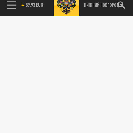
89.93 EUR
НИЖНИЙ НОВГОРОД
115093, г. Москва, переулок Партийный,
д.1, к.57, стр.3, эт.1, пом.I, ком.45
Тел.:
+7 (495) 374-77-73
info@tsargrad.tv
Адрес для пресс-релизов
press@tsargrad.tv