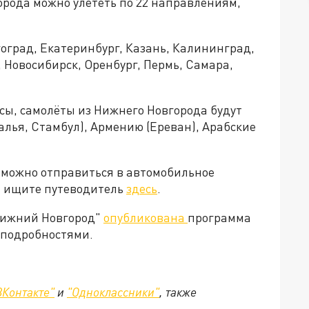
орода можно улететь по 22 направлениям,
оград, Екатеринбург, Казань, Калининград,
 Новосибирск, Оренбург, Пермь, Самара,
сы, самолёты из Нижнего Новгорода будут
алья, Стамбул), Армению (Ереван), Арабские
 можно отправиться в автомобильное
- ищите путеводитель
здесь
.
 Нижний Новгород"
опубликована
программа
 подробностями.
ВКонтакте"
и
"Одноклассники"
,
также