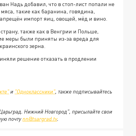
ан Надь добавил, что в стоп-лист попали не
 мяса, такие как баранина, говядина,
запрещён импорт яиц, овощей, мёд и вино.
страну, также как в Венгрии и Польше,
ие меры были приняты из-за вреда для
краинского зерна.
риняли решение отказать в продлении
кте"
и
"Одноклассники"
,
также подписывайтесь
"Царьград. Нижний Новгород", присылайте свои
ную почту
nn@tsargrad.tv
.