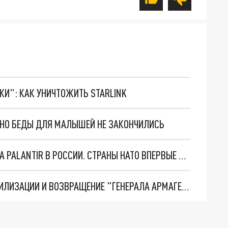
ТКИ": КАК УНИЧТОЖИТЬ STARLINK
. НО БЕДЫ ДЛЯ МАЛЫШЕЙ НЕ ЗАКОНЧИЛИСЬ
"ОЧЕНЬ ПЛОХИЕ НОВОСТИ": БОЛЬШАЯ ОШИБКА PALANTIR В РОССИИ. СТРАНЫ НАТО ВПЕРВЫЕ ЗА СВО ОСТАНОВИЛИ ПОСТАВКИ ОРУЖИЯ. ВСУ ТЕРЯЮТ ПРИГРАНИЧЬЕ?
ТРИ ГЛАВНЫХ ИНСАЙДА ОБ СВО. ОТМЕНА МОБИЛИЗАЦИИ И ВОЗВРАЩЕНИЕ "ГЕНЕРАЛА АРМАГЕДДОНА"? ОТЛИЧНЫЕ НОВОСТИ, КОТОРЫЕ ЖДАЛИ ВСЕ