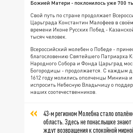
Божией Матери - поклонилось уже 700 ты
Свой путь по стране продолжает Всеросс
Царьграда Константин Малофеев в своё
времени Иконе Русских Побед - Казанско
тысяч человек.
Всероссийский молебен о Победе - прине
благословению Святейшего Патриарха Ки
Народного Собора и Фонда Царьград мос
Богородицы - продолжается. С каждым дн
1612 году молились ополченцы Минина и 
испросить Небесную Владычицу о подде
наших соотечественников.
43-м регионом Молебна стало опалён
область. Здесь не понаслышке знают 
ждут возвращения к спокойной мирной