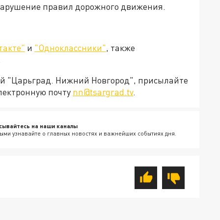
нарушение правил дорожного движения.
такте"
и
"Одноклассники"
, также
.
ией "Царьград. Нижний Новгород", присылайте
электронную почту
nn@tsargrad.tv
.
сывайтесь на наши каналы
ыми узнавайте о главных новостях и важнейших событиях дня.