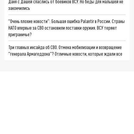
Даня с Дашей спаслись от боевиков ВСУ. Но беды для малышей не
закончились
"Очень плохие новости": Большая ошибка Palantir в России. Страны
НАТО впервые за СВО остановили поставки оружия. ВСУ теряют
приграничье?
Три главных инсайда об СВО. Отмена мобилизации и возвращение
"генерала Армагеддона"? Отличные новости, которые ждали все