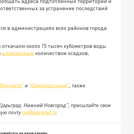
ообщать адреса подтопленных территорий и
 ответственных за устранение последствий
я в администрациях всех районов города:
а откачали около 15 тысяч кубометров воды.
а
аномальным
количеством осадков,
ВКонтакте"
и
"Одноклассники"
,
также
"Царьград. Нижний Новгород", присылайте свои
ную почту
nn@tsargrad.tv
.
сывайтесь на наши каналы