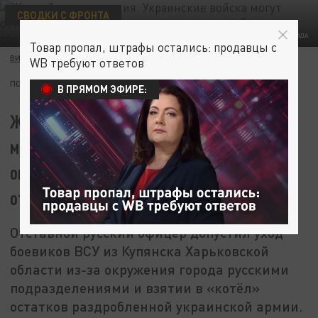
СВОДКИ С ФРОНТА
ФОТО: КОЛЛАЖ ЦАРЬГРАДА
Товар пропал, штрафы остались: продавцы с
ВИКТОР ЗАГВОЗДИН
14 ИЮЛЯ 06:00
WB требуют ответов
ПОДПИШИТЕСЬ:
В ПРЯМОМ ЭФИРЕ:
Жуткий план спасения. Украинские войска
могут оставить Купянск из-за угрозы
окружения. Свежая сводка с фронтов СВО
от военкоров
Отставной русский офицер допустил уход
боевиков ВСУ из Купянска Харьковской
области из-за окружения города русскими
подразделениями и взятии в «котёл»
остатков раздробленной украинской армии.