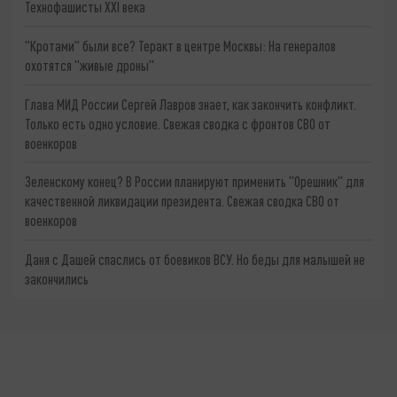
Технофашисты XXI века
"Кротами" были все? Теракт в центре Москвы: На генералов
охотятся "живые дроны"
Глава МИД России Сергей Лавров знает, как закончить конфликт.
Только есть одно условие. Свежая сводка с фронтов СВО от
военкоров
Зеленскому конец? В России планируют применить "Орешник" для
качественной ликвидации президента. Свежая сводка СВО от
военкоров
Даня с Дашей спаслись от боевиков ВСУ. Но беды для малышей не
закончились