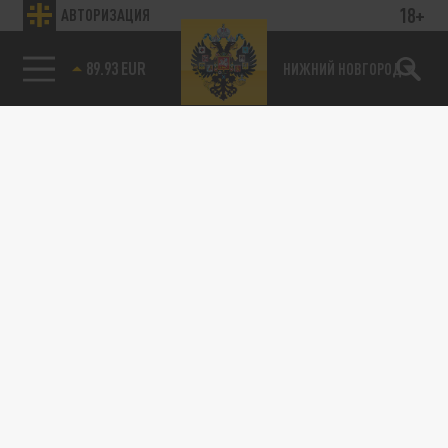
18+
АВТОРИЗАЦИЯ
89.93 EUR
НИЖНИЙ НОВГОРОД
115093, г. Москва, переулок Партийный,
д.1, к.57, стр.3, эт.1, пом.I, ком.45
Тел.:
+7 (495) 374-77-73