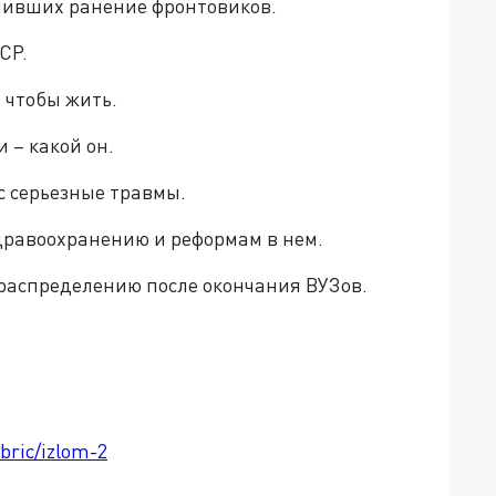
учивших ранение фронтовиков.
СР.
, чтобы жить.
и – какой он.
ес серьезные травмы.
здравоохранению и реформам в нем.
о распределению после окончания ВУЗов.
bric/izlom-2