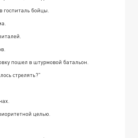
 в госпиталь бойцы.
ма.
питалей.
ов.
ровку пошел в штурмовой батальон.
илось стрелять?"
нах.
приоритетной целью.