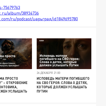
ts-75679763
x.ru/album/38934736
le.com/ru/podcast/царьград/id1849695780
26 ДЕКАБРЯ 21:00
МА ПРОСТО
ИСПОВЕДЬ МАТЕРИ ПОГИБШЕГО
" – ОТКРОВЕНИЕ
НА СВО ГЕРОЯ: СЛОВА О ДЕТЯХ,
ОНТОВИКА,
КОТОРЫЕ ДОЛЖЕН УСЛЫШАТЬ
ЛЖЕН УСЛЫШАТЬ
ПУТИН