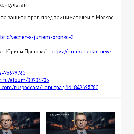
консультант
 по защите прав предпринимателей в Москве
ubric/vecher-s-juriem-pronko-2
р с Юрием Пронько":
https://t.me/pronko_news
ts-75679763
x.ru/album/38934736
le.com/ru/podcast/царьград/id1849695780