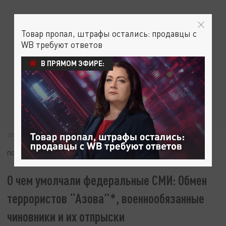
Товар пропал, штрафы остались: продавцы с
WB требуют ответов
В ПРЯМОМ ЭФИРЕ:
2022-09-22 12:00
МЫ В КУРСЕ
ПОДПИШИТЕСЬ:
О чем умолчали федеральные СМИ: Обмен
террористов “Азова”*, военнообязанные
чиновники и их отпрыски