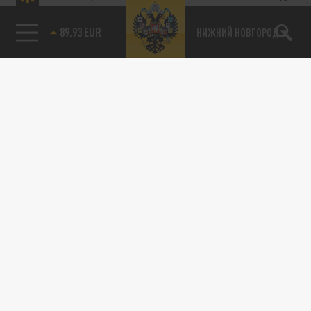
89.93 EUR
НИЖНИЙ НОВГОРОД
115093, г. Москва, переулок Партийный,
д.1, к.57, стр.3, эт.1, пом.I, ком.45
Тел.:
+7 (495) 374-77-73
info@tsargrad.tv