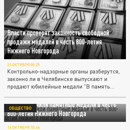
Власти проверят законность свободной
продажи медалей в честь 800-летия
Нижнего Новгорода
21 ОКТЯБРЯ 00:25
Контрольно-надзорные органы разберутся,
законно ли в Челябинске выпускают и
продают юбилейные медали "В память...
Врачи получили памятные медали в честь
ОБЩЕСТВО
800-летия Нижнего Новгорода
14 ОКТЯБРЯ 10:44