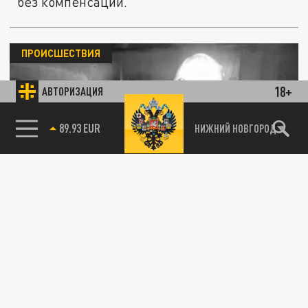
без компенсаций.
ПРОИСШЕСТВИЯ
18+
АВТОРИЗАЦИЯ
85.64 BRENT
НИЖНИЙ НОВГОРОД
Двое взрослых и двое детей погибли в
результате пожара в Алтайском крае
31 ЯНВАРЯ 08:19
Прибывшие по вызову пожарные смогли
вынести из горящего дома всех четверых,
но в реанимации их спасти не...