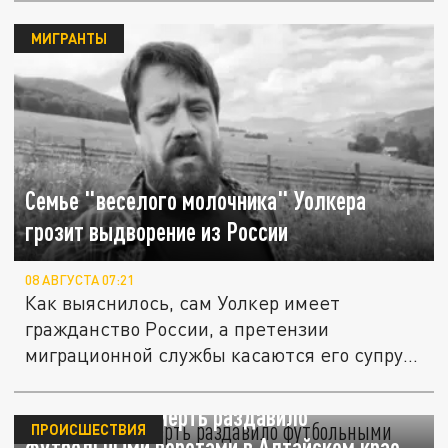
МИГРАНТЫ
Семье "веселого молочника" Уолкера
грозит выдворение из России
08 АВГУСТА 07:21
Как выяснилось, сам Уолкер имеет
гражданство России, а претензии
миграционной службы касаются его супруги
и...
Подростка насмерть раздавило
ПРОИСШЕСТВИЯ
футбольными воротами в Алтайском крае