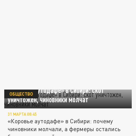
«Коровье аутодафе» в Сибири: скот
ОБЩЕСТВО
уничтожен, чиновники молчат
31 МАРТА 08:45
«Коровье аутодафе» в Сибири: почему
чиновники молчали, а фермеры остались