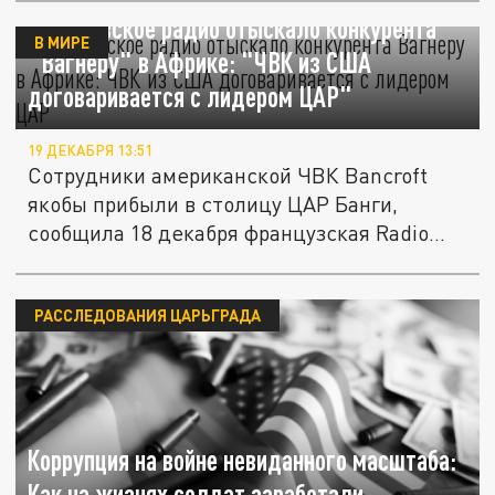
Французское радио отыскало конкурента
В МИРЕ
"Вагнеру" в Африке: "ЧВК из США
договаривается с лидером ЦАР"
19 ДЕКАБРЯ 13:51
Сотрудники американской ЧВК Bancroft
якобы прибыли в столицу ЦАР Банги,
сообщила 18 декабря французская Radio...
РАССЛЕДОВАНИЯ ЦАРЬГРАДА
Коррупция на войне невиданного масштаба:
Как на жизнях солдат заработали