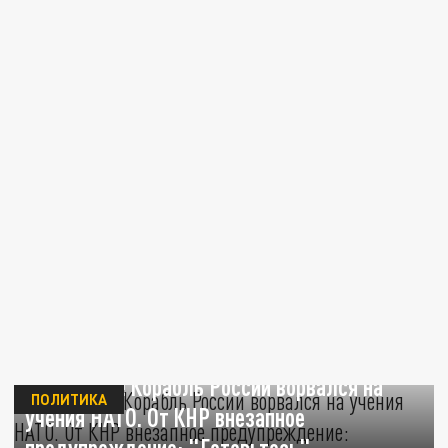
Вот это да! Корабль России ворвался на
ПОЛИТИКА
учения НАТО. От КНР внезапное