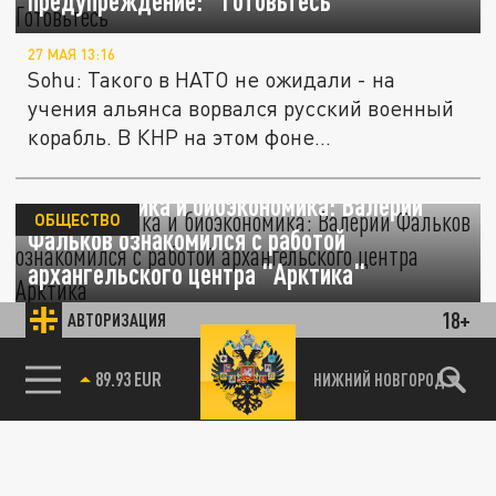
предупреждение: "Готовьтесь"
27 МАЯ 13:16
Sohu: Такого в НАТО не ожидали - на
учения альянса ворвался русский военный
корабль. В КНР на этом фоне...
Фармацевтика и биоэкономика: Валерий
ОБЩЕСТВО
Фальков ознакомился с работой
архангельского центра "Арктика"
18+
АВТОРИЗАЦИЯ
15 МАЯ 13:07
Министр науки Валерий Фальков посетил
89.93 EUR
НИЖНИЙ НОВГОРОД
арктический научный центр в
Архангельске
Главное в иноСМИ 14 мая: По Киеву –
"самый масштабный удар". Взлёт Ту-95мс
ПОЛИТИКА