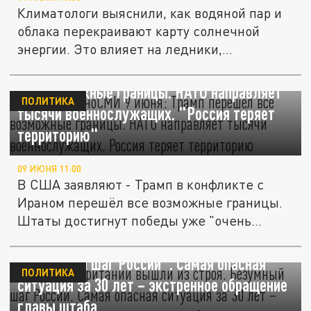
Климатологи выяснили, как водяной пар и
облака перекраивают карту солнечной
энергии. Это влияет на ледники,...
Главное в иноСМИ 9 июня: Трамп перешёл
все возможные границы. НАТО направляет
ПОЛИТИКА
тысячи военнослужащих. "Россия теряет
территорию"
09 ИЮНЯ 11:00
В США заявляют - Трамп в конфликте с
Ираном перешёл все возможные границы.
Штаты достигнут победы уже "очень...
Подлодки Британии вышли из строя.
"Безумный шаг России". Самая опасная
ПОЛИТИКА
ситуация за 30 лет – экстренное обращение
главы штаба