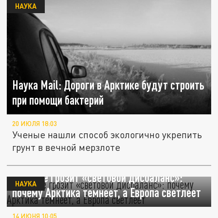
НАУКА
Наука Mail: Дороги в Арктике будут строить
при помощи бактерий
20 ИЮЛЯ 18:03
Ученые нашли способ экологично укрепить
грунт в вечной мерзлоте
Планете грозит «световой дисбаланс»:
НАУКА
почему Арктика темнеет, а Европа светлеет
14 ИЮНЯ 10:05