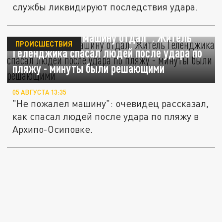
службы ликвидируют последствия удара.
"Сам не мог, но машину отдал". Житель
ПРОИСШЕСТВИЯ
Геленджика спасал людей после удара по
пляжу - минуты были решающими
05 АВГУСТА 13:35
"Не пожалел машину": очевидец рассказал,
как спасал людей после удара по пляжу в
Архипо-Осиповке.