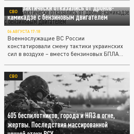
ВСУ практически отказались от дронов-
СВО
камикадзе с бензиновым двигателем
06 АВГУСТА 17:18
Военнослужащие ВС России
констатировали смену тактики украинских
сил в воздухе – вместо бензиновых БПЛА
всё...
СВО
605 беспилотников, города и НПЗ в огне,
жертвы. Последствия массированной
ночной атаки ВСУ