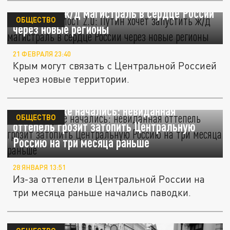
запустить ж/д магистраль в сердце России
ОБЩЕСТВО
через новые регионы
21 ФЕВРАЛЯ 23:40
Крым могут связать с Центральной Россией
через новые территории.
Паводки уже начались: невиданная
ОБЩЕСТВО
оттепель грозит затопить Центральную
Россию на три месяца раньше
28 ЯНВАРЯ 13:51
Из-за оттепели в Центральной России на
три месяца раньше начались паводки.