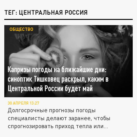
ТЕГ: ЦЕНТРАЛЬНАЯ РОССИЯ
ОБЩЕСТВО
Капризы погоды на ближайшие дни:
синоптик Тишковец раскрыл, каким в
Центральной России будет май
30 АПРЕЛЯ 13:27
Долгосрочные прогнозы погоды
специалисты делают заранее, чтобы
спрогнозировать приход тепла или
заморозков в...
"Крымский Мост" 2.0: Путин хочет