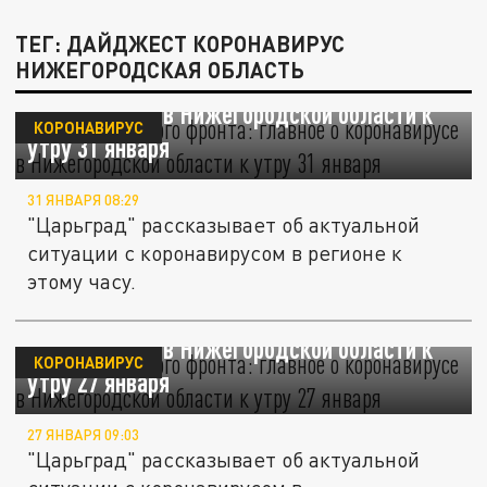
ТЕГ: ДАЙДЖЕСТ КОРОНАВИРУС
НИЖЕГОРОДСКАЯ ОБЛАСТЬ
Новости "красного" фронта: главное о
коронавирусе в Нижегородской области к
КОРОНАВИРУС
утру 31 января
31 ЯНВАРЯ 08:29
"Царьград" рассказывает об актуальной
ситуации с коронавирусом в регионе к
этому часу.
Новости "красного" фронта: главное о
коронавирусе в Нижегородской области к
КОРОНАВИРУС
утру 27 января
27 ЯНВАРЯ 09:03
"Царьград" рассказывает об актуальной