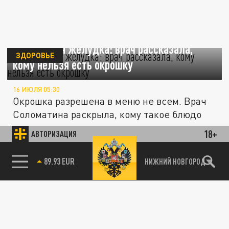
Пилинг для желудка: врач рассказала,
ЗДОРОВЬЕ
кому нельзя есть окрошку
16 ИЮЛЯ 05:30
Окрошка разрешена в меню не всем. Врач
Соломатина раскрыла, кому такое блюдо
может даже нанести вред.
18+
АВТОРИЗАЦИЯ
85.64 BRENT
НИЖНИЙ НОВГОРОД
ЗДОРОВЬЕ