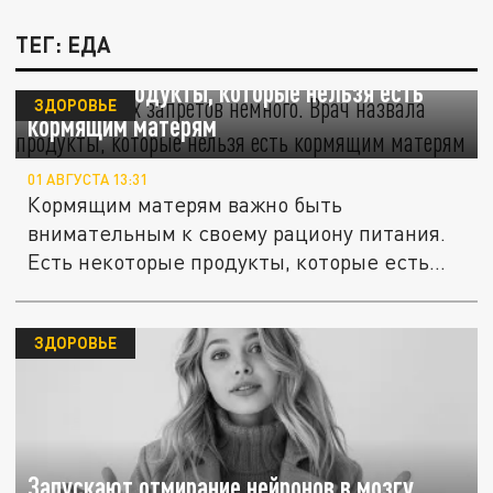
ТЕГ: ЕДА
"Абсолютных запретов немного". Врач
назвала продукты, которые нельзя есть
ЗДОРОВЬЕ
кормящим матерям
01 АВГУСТА 13:31
Кормящим матерям важно быть
внимательным к своему рациону питания.
Есть некоторые продукты, которые есть
не...
ЗДОРОВЬЕ
Запускают отмирание нейронов в мозгу.