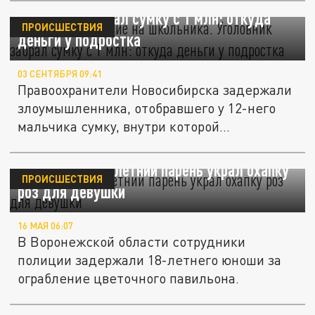
Уголовник забрал сумку с 1 млн: откуда
ПРОИСШЕСТВИЯ
деньги у подростка
03 СЕНТЯБРЯ 09:41
Правоохранители Новосибирска задержали
злоумышленника, отобравшего у 12-него
мальчика сумку, внутри которой...
В Воронеже 18-летний парень украл охапку
ПРОИСШЕСТВИЯ
роз для девушки
16 МАЯ 06:07
В Воронежской области сотрудники
полиции задержали 18-летнего юноши за
ограбление цветочного павильона.