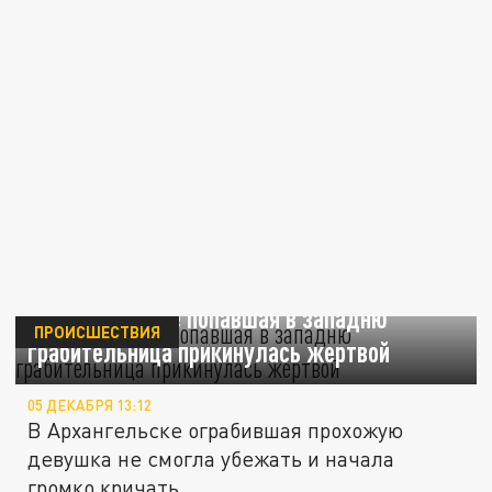
В Архангельске попавшая в западню
ПРОИСШЕСТВИЯ
грабительница прикинулась жертвой
05 ДЕКАБРЯ 13:12
В Архангельске ограбившая прохожую
девушка не смогла убежать и начала
громко кричать