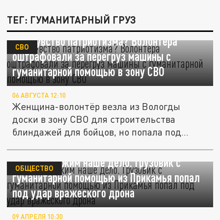
ТЕГ: ГУМАНИТАРНЫЙ ГРУЗ
Где чувство патриотизма? Волонтёра
СВО
оштрафовали за перегруз машины с
гуманитарной помощью в зону СВО
06 АВГУСТА 12:10
Женщина-волонтёр везла из Вологды
доски в зону СВО для строительства
блиндажей для бойцов, но попала под...
Мы продолжим наше дело. Грузовик с
ОБЩЕСТВО
гуманитарной помощью из Прикамья попал
под удар вражеского дрона
09 АПРЕЛЯ 10:30