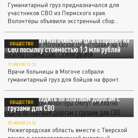
Гуманитарный груз предназначался для
участников СВО из Пермского края.
Волонтёры объявили экстренный сбор...
Медперсонал Могочинской ЦРБ отправил на
ОБЩЕСТВО
СВО посылку стоимостью 1,3 млн рублей
17 ИЮЛЯ 12:13
Врачи больницы в Могоче собрали
гуманитарный груз для бойцов на фронт.
Нижегородские волонтеры смогут
бесплатно ездить по платным дорогам с
ОБЩЕСТВО
грузами для СВО
25 ИЮНЯ 23:12
Нижегородская область вместе с Тверской
вошла в соответствующий пилотный