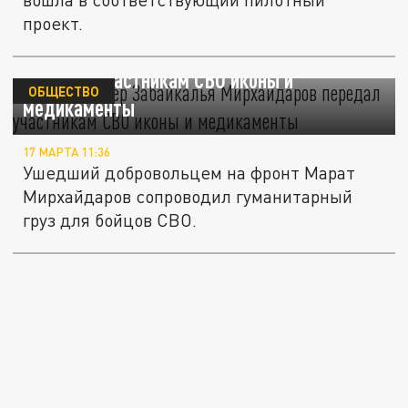
проект.
Вице-премьер Забайкалья Мирхайдаров
передал участникам СВО иконы и
ОБЩЕСТВО
медикаменты
17 МАРТА 11:36
Ушедший добровольцем на фронт Марат
Мирхайдаров сопроводил гуманитарный
груз для бойцов СВО.