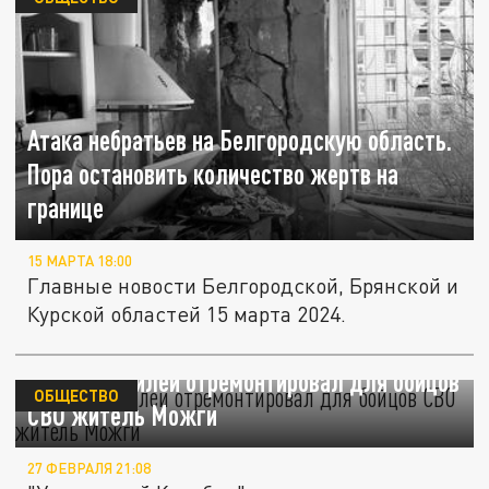
Атака небратьев на Белгородскую область.
Пора остановить количество жертв на
границе
15 МАРТА 18:00
Главные новости Белгородской, Брянской и
Курской областей 15 марта 2024.
12 автомобилей отремонтировал для бойцов
ОБЩЕСТВО
СВО житель Можги
27 ФЕВРАЛЯ 21:08