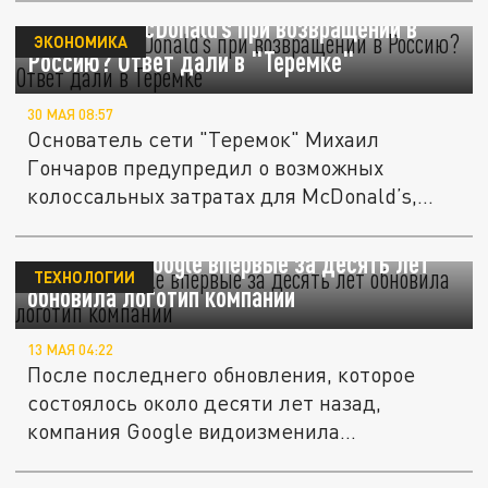
Что ждёт McDonald’s при возвращении в
ЭКОНОМИКА
Россию? Ответ дали в "Теремке"
30 МАЯ 08:57
Основатель сети "Теремок" Михаил
Гончаров предупредил о возможных
колоссальных затратах для McDonald’s,
если...
Новая "G": Google впервые за десять лет
ТЕХНОЛОГИИ
обновила логотип компании
13 МАЯ 04:22
После последнего обновления, которое
состоялось около десяти лет назад,
компания Google видоизменила
культовый...