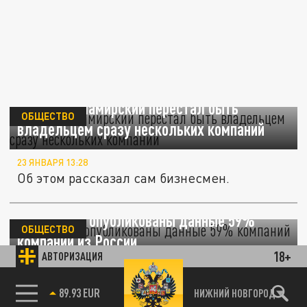
Алексей Ушамирский перестал быть
ОБЩЕСТВО
владельцем сразу нескольких компаний
23 ЯНВАРЯ 13:28
Об этом рассказал сам бизнесмен.
В даркнете опубликованы данные 59%
ОБЩЕСТВО
компаний из России
18+
АВТОРИЗАЦИЯ
17 ДЕКАБРЯ 13:58
Данные 59% российских компаний
НИЖНИЙ НОВГОРОД
85.64 BRENT
89.93 EUR