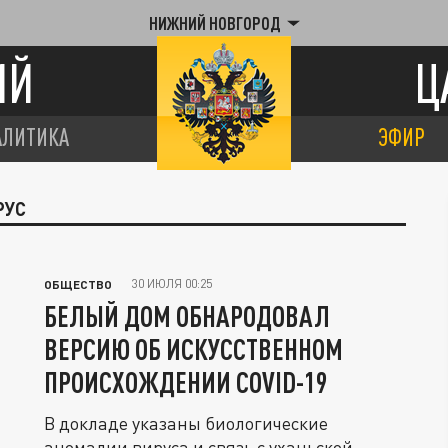
НИЖНИЙ НОВГОРОД
ИЙ
Ц
АЛИТИКА
ЭФИР
РУС
30 ИЮЛЯ 00:25
ОБЩЕСТВО
БЕЛЫЙ ДОМ ОБНАРОДОВАЛ
ВЕРСИЮ ОБ ИСКУССТВЕННОМ
ПРОИСХОЖДЕНИИ COVID-19
В докладе указаны биологические
аномалии вируса и связь с уханьской