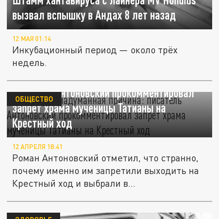
вызвал вспышку в Андах 8 лет назад
12 МАЯ 01:14
Инкубационный период — около трёх
недель.
"Абсолютно надуманная причина":
писатель Антоновский прокомментировал
ОБЩЕСТВО
запрет храма мученицы Татианы на
Крестный ход
12 АПРЕЛЯ 18:41
Роман Антоновский отметил, что странно,
почему именно им запретили выходить на
Крестный ход и выбрали в...