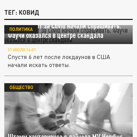
ТЕГ: КОВИД
Спустя 6 лет за Covid начали спрашивать.
ПОЛИТИКА
Фаучи оказался в центре скандала
31 ИЮЛЯ 14:01
Спустя 6 лет после локдаунов в США
начали искать ответы.
ОБЩЕСТВО
Штамм хантавируса с лайнера MV Hondius