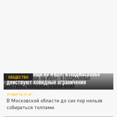
«Люди всё ещё на ИВЛ»: в Подмосковье
ОБЩЕСТВО
действуют ковидные ограничения
19 МАРТА 17:49
В Московской области до сих пор нельзя
собираться толпами.
"Стратус": новый штамм коронавируса