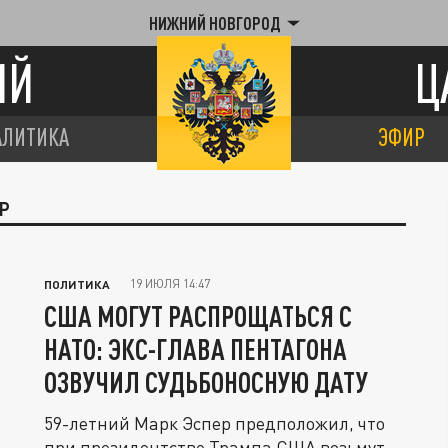
НИЖНИЙ НОВГОРОД
ИЙ
Ц
АЛИТИКА
ЭФИР
Р
19 ИЮЛЯ 14:47
ПОЛИТИКА
США МОГУТ РАСПРОЩАТЬСЯ С
НАТО: ЭКС-ГЛАВА ПЕНТАГОНА
ОЗВУЧИЛ СУДЬБОНОСНУЮ ДАТУ
59-летний Марк Эспер предположил, что
при президентстве Трампа США возьмут