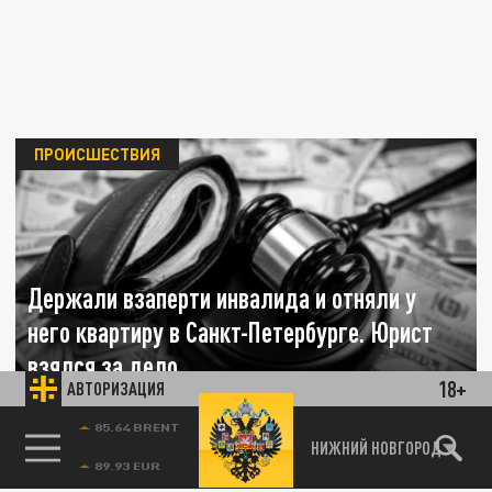
ПРОИСШЕСТВИЯ
Держали взаперти инвалида и отняли у
него квартиру в Санкт-Петербурге. Юрист
взялся за дело
18+
АВТОРИЗАЦИЯ
03 АВГУСТА 11:51
Мошенники четыре года держали взаперти
85.64 BRENT
НИЖНИЙ НОВГОРОД
инвалида. За это время они лишили его