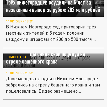
Трёх нижегородцев осудили на 5 лет за
незаконный вывод за рубеж 282 млн рублей
14 ОКТЯБРЯ 18:29
В Нижнем Новгороде суд приговорил трёх
местных жителей к 5 годам колонии
каждому и штрафам от 200 до 500 тысяч...
Нижегородцы сняли свой поцелуй на
ОБЩЕСТВО
стреле башенного крана
13 ОКТЯБРЯ 20:52
Двое молодых людей в Нижнем Новгороде
забрались на стрелу башенного крана и там
поцеловались. Видео размещено...