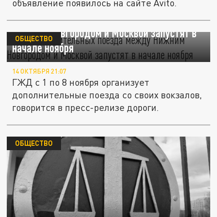
объявление появилось на сайте Avito.
Три дополнительных поезда между
Нижним Новгородом и Москвой запустят в
ОБЩЕСТВО
начале ноября
14 ОКТЯБРЯ 21:07
ГЖД с 1 по 8 ноября организует
дополнительные поезда со своих вокзалов,
говорится в пресс-релизе дороги.
ОБЩЕСТВО