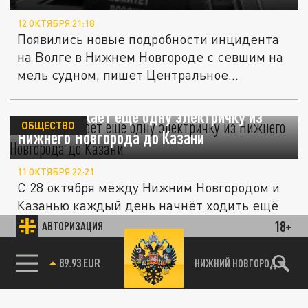
12 ОКТЯБРЯ 21:18
Появились новые подробности инцидента
на Волге в Нижнем Новгороде с севшим на
мель судном, пишет Центральное...
ГЖД запускает ещё одну электричку из
ОБЩЕСТВО
Нижнего Новгорода до Казани
11 ОКТЯБРЯ 22:21
С 28 октября между Нижним Новгородом и
Казанью каждый день начнёт ходить ещё
одна ускоренная электричка,...
18+
АВТОРИЗАЦИЯ
85.64 BRENT
Победительница конкурса "Мисс Нижний
НИЖНИЙ НОВГОРОД
ОБЩЕСТВО
Новгород" не получила денежный приз