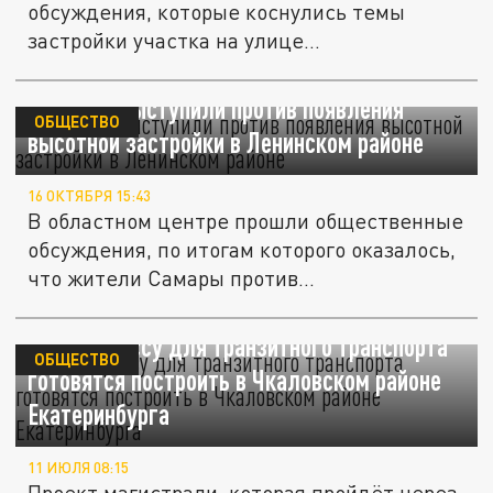
обсуждения, которые коснулись темы
застройки участка на улице
Арцыбушевская....
Самарцы выступили против появления
ОБЩЕСТВО
высотной застройки в Ленинском районе
16 ОКТЯБРЯ 15:43
В областном центре прошли общественные
обсуждения, по итогам которого оказалось,
что жители Самары против...
Новую трассу для транзитного транспорта
ОБЩЕСТВО
готовятся построить в Чкаловском районе
Екатеринбурга
11 ИЮЛЯ 08:15
Проект магистрали, которая пройдёт через