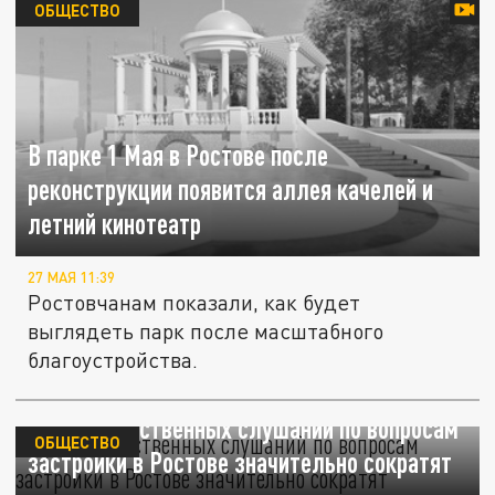
ОБЩЕСТВО
В парке 1 Мая в Ростове после
реконструкции появится аллея качелей и
летний кинотеатр
27 МАЯ 11:39
Ростовчанам показали, как будет
выглядеть парк после масштабного
благоустройства.
Сроки общественных слушаний по вопросам
ОБЩЕСТВО
застройки в Ростове значительно сократят