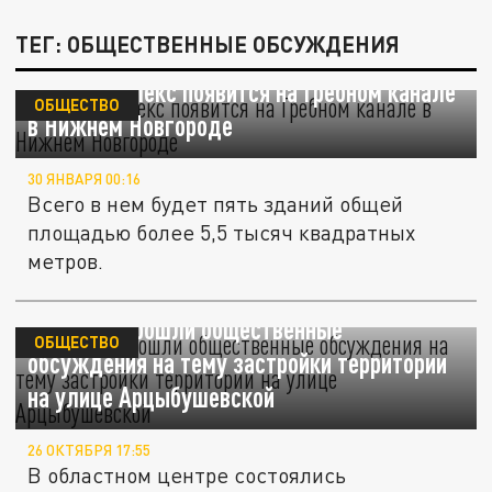
ТЕГ: ОБЩЕСТВЕННЫЕ ОБСУЖДЕНИЯ
Спорткомплекс появится на Гребном канале
ОБЩЕСТВО
в Нижнем Новгороде
30 ЯНВАРЯ 00:16
Всего в нем будет пять зданий общей
площадью более 5,5 тысяч квадратных
метров.
В Самаре прошли общественные
ОБЩЕСТВО
обсуждения на тему застройки территории
на улице Арцыбушевской
26 ОКТЯБРЯ 17:55
В областном центре состоялись