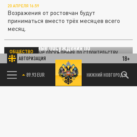
20 АПРЕЛЯ 16:59
Возражения от ростовчан будут
приниматься вместо трёх месяцев всего
месяц.
Общественные обсуждения по
ОБЩЕСТВО
строительству дороги и развязки в Новой
18+
АВТОРИЗАЦИЯ
Кузнечихе продлятся до 22 марта
85.64 BRENT
НИЖНИЙ НОВГОРОД
16 МАРТА 20:19
В Нижнем Новгороде проходят
дистанционные общественные обсуждения
по планировке территории в границах
улиц...
ОБЩЕСТВО