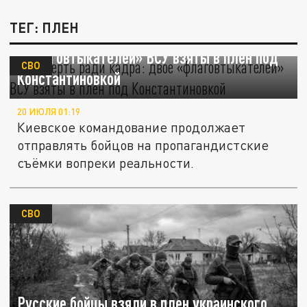
ТЕГ: ПЛЕН
На смерть ради кадра: двое
«флаговтыкателей» ВСУ взяты в плен под
СВО
Константиновкой
20 ИЮЛЯ 01:19
Киевское командование продолжает
отправлять бойцов на пропагандистские
съёмки вопреки реальности.
СВО
Русские бойцы взяли в плен украинского