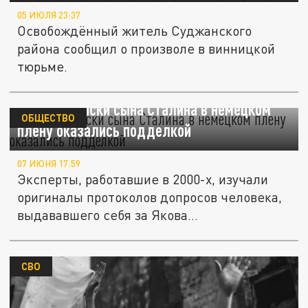
05 ИЮЛЯ 23:37
Освобождённый житель Суджанского
района сообщил о произволе в винницкой
тюрьме.
Фото и записки сына Сталина в немецком
ОБЩЕСТВО
плену оказались подделкой
07 ИЮНЯ 17:59
Эксперты, работавшие в 2000-х, изучали
оригиналы протоколов допросов человека,
выдававшего себя за Якова...
СВО