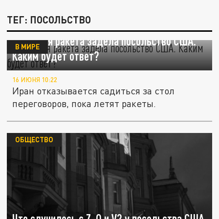
ТЕГ: ПОСОЛЬСТВО
Иранская ракета задела посольство США.
В МИРЕ
Каким будет ответ?
16 ИЮНЯ 10:22
Иран отказывается садиться за стол
переговоров, пока летят ракеты.
ОБЩЕСТВО
Что случилось с Z, O и V? у посольства США