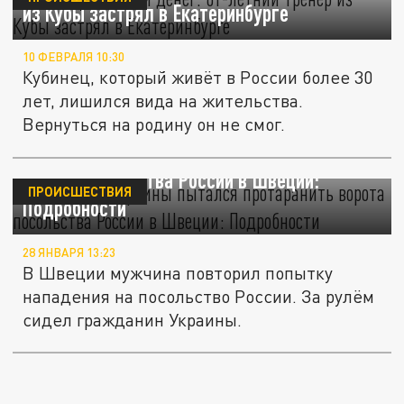
из Кубы застрял в Екатеринбурге
10 ФЕВРАЛЯ 10:30
Кубинец, который живёт в России более 30
лет, лишился вида на жительства.
Вернуться на родину он не смог.
Гражданин Украины пытался протаранить
ворота посольства России в Швеции:
ПРОИСШЕСТВИЯ
Подробности
28 ЯНВАРЯ 13:23
В Швеции мужчина повторил попытку
нападения на посольство России. За рулём
сидел гражданин Украины.