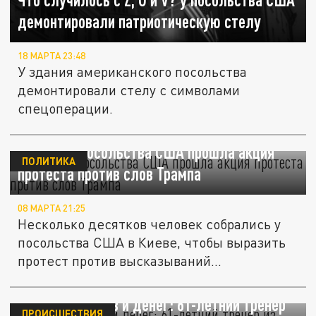
демонтировали патриотическую стелу
18 МАРТА 23:48
У здания американского посольства
демонтировали стелу с символами
спецоперации.
В Киеве у посольства США прошла акция
ПОЛИТИКА
протеста против слов Трампа
08 МАРТА 21:25
Несколько десятков человек собрались у
посольства США в Киеве, чтобы выразить
протест против высказываний...
Без документов и денег: 61-летний тренер
ПРОИСШЕСТВИЯ