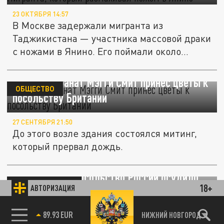
23 ОКТЯБРЯ 14:57
В Москве задержали мигранта из
Таджикистана — участника массовой драки
с ножами в Янино. Его поймали около...
В Москве фанат Мэгги Смит принёс цветы к
ОБЩЕСТВО
посольству Британии
27 СЕНТЯБРЯ 21:50
До этого возле здания состоялся митинг,
который прервал дождь.
В Казахстане посольство России осудило
ПРОИСШЕСТВИЯ
18+
АВТОРИЗАЦИЯ
осквернение мемориала воинам-афганцам
85.64 BRENT
НИЖНИЙ НОВГОРОД
30 МАЯ 07:42