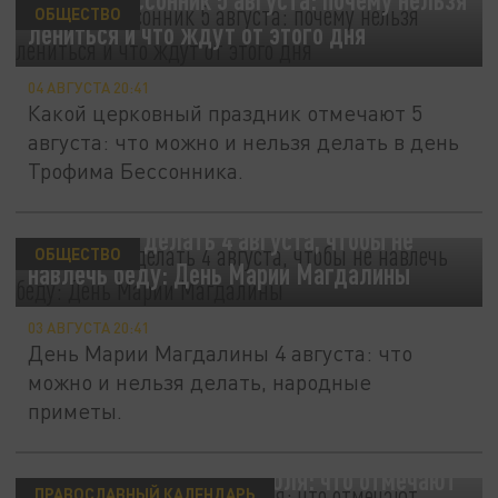
ОБЩЕСТВО
лениться и что ждут от этого дня
04 АВГУСТА 20:41
Какой церковный праздник отмечают 5
августа: что можно и нельзя делать в день
Трофима Бессонника.
Что нельзя делать 4 августа, чтобы не
ОБЩЕСТВО
навлечь беду: День Марии Магдалины
03 АВГУСТА 20:41
День Марии Магдалины 4 августа: что
можно и нельзя делать, народные
приметы.
День Петра и Павла 12 июля: что отмечают
ПРАВОСЛАВНЫЙ КАЛЕНДАРЬ