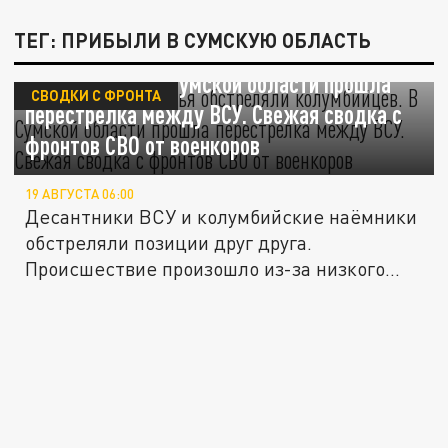
ТЕГ: ПРИБЫЛИ В СУМСКУЮ ОБЛАСТЬ
Бледнолицые "братья" обстреляли
колумбийцев. В Сумской области прошла
СВОДКИ С ФРОНТА
перестрелка между ВСУ. Свежая сводка с
фронтов СВО от военкоров
19 АВГУСТА 06:00
Десантники ВСУ и колумбийские наёмники
обстреляли позиции друг друга.
Происшествие произошло из-за низкого...