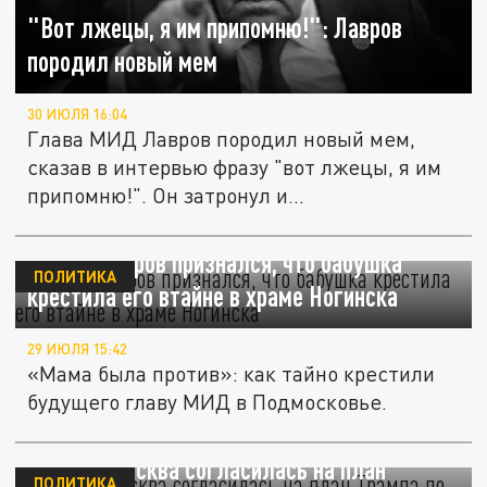
"Вот лжецы, я им припомню!": Лавров
породил новый мем
30 ИЮЛЯ 16:04
Глава МИД Лавров породил новый мем,
сказав в интервью фразу "вот лжецы, я им
припомню!". Он затронул и...
Сергей Лавров признался, что бабушка
ПОЛИТИКА
крестила его втайне в храме Ногинска
29 ИЮЛЯ 15:42
«Мама была против»: как тайно крестили
будущего главу МИД в Подмосковье.
Лавров: Москва согласилась на план
ПОЛИТИКА