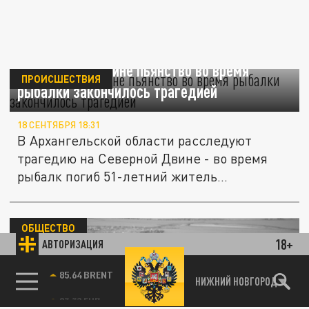
На Северной Двине пьянство во время
ПРОИСШЕСТВИЯ
рыбалки закончилось трагедией
18 СЕНТЯБРЯ 18:31
В Архангельской области расследуют
трагедию на Северной Двине - во время
рыбалк погиб 51-летний житель...
ОБЩЕСТВО
18+
АВТОРИЗАЦИЯ
85.64 BRENT
НИЖНИЙ НОВГОРОД