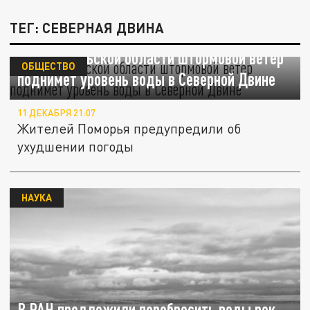
ТЕГ: СЕВЕРНАЯ ДВИНА
В Архангельской области штормовой ветер
ОБЩЕСТВО
поднимет уровень воды в Северной Двине
11 ДЕКАБРЯ 21:07
Жителей Поморья предупредили об
ухудшении погоды
НАУКА
В РАН предложили перебросить воды рек