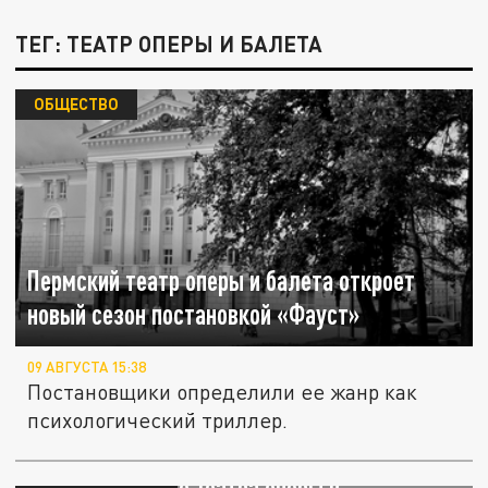
ТЕГ: ТЕАТР ОПЕРЫ И БАЛЕТА
ОБЩЕСТВО
Пермский театр оперы и балета откроет
новый сезон постановкой «Фауст»
09 АВГУСТА 15:38
Постановщики определили ее жанр как
психологический триллер.
Сторонники и противники ЧВК «Редан»
собрались возле Театра оперы в