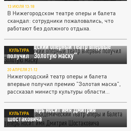
13 ИЮЛЯ 13:18
В Нижегородском театре оперы и балета
скандал: сотрудники пожаловались, что
работают без должного отдыха.
Нижегородский оперный театр впервые
КУЛЬТУРА
получил "Золотую маску"
20 АПРЕЛЯ 21:12
Нижегородский театр оперы и балета
впервые получил премию "Золотая маска",
рассказал министр культуры области...
Самарский академический театр оперы и
балета теперь носит имя Дмитрия
КУЛЬТУРА
Шостаковича