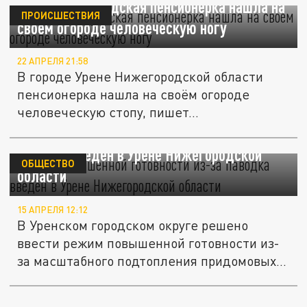
СМИ: нижегородская пенсионерка нашла на
ПРОИСШЕСТВИЯ
своём огороде человеческую ногу
22 АПРЕЛЯ 21:58
В городе Урене Нижегородской области
пенсионерка нашла на своём огороде
человеческую стопу, пишет...
Режим повышенной готовности из-за
паводка введён в Урене Нижегородской
ОБЩЕСТВО
области
15 АПРЕЛЯ 12:12
В Уренском городском округе решено
ввести режим повышенной готовности из-
за масштабного подтопления придомовых...