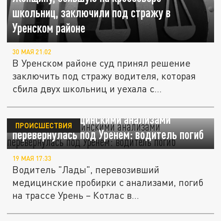
школьниц, заключили под стражу в
Уренском районе
30 МАЯ 21:02
В Уренском районе суд принял решение
заключить под стражу водителя, которая
сбила двух школьниц и уехала с...
Машина с медицинскими анализами
ПРОИСШЕСТВИЯ
перевернулась под Уренем: водитель погиб
19 МАЯ 17:33
Водитель "Лады", перевозивший
медицинские пробирки с анализами, погиб
на трассе Урень – Котлас в
Нижегородской...