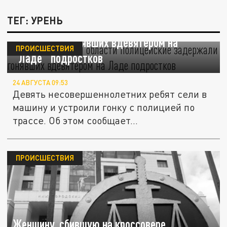
ТЕГ: УРЕНЬ
В Нижегородской области полицейские
задержали гонявших вдевятером на
ПРОИСШЕСТВИЯ
"Ладе" подростков
24 АВГУСТА 09:53
Девять несовершеннолетних ребят сели в
машину и устроили гонку с полицией по
трассе. Об этом сообщает...
ПРОИСШЕСТВИЯ
Женщину, сбившую на кроссовере