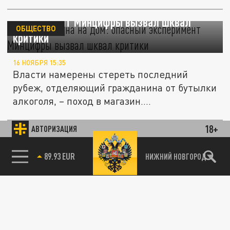
Доставка вина на дом: опасный
эксперимент Минцифры вызвал шквал
ОБЩЕСТВО
критики
16 НОЯБРЯ 15:35
Власти намерены стереть последний
рубеж, отделяющий гражданина от бутылки
алкоголя, – поход в магазин....
18+
АВТОРИЗАЦИЯ
ЭКОНОМИКА
89.93 EUR
НИЖНИЙ НОВГОРОД
85.64 BRENT
Новый эксперимент в торговле алкоголем:
Минцифры запустит продажу вина через