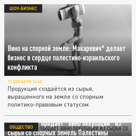
ШОУ-БИЗНЕС
Вино на спорной земле: Макаревич* делает
бизнес в сердце палестино-израильского
конфликта
11 ДЕКАБРЯ 16:42
Продукция создаётся из сырья,
выращенного на земле со спорным
политико-правовым статусом.
Макаревич* продаёт "вино оккупации" из
ОБЩЕСТВО
сырья со спорных земель Палестины