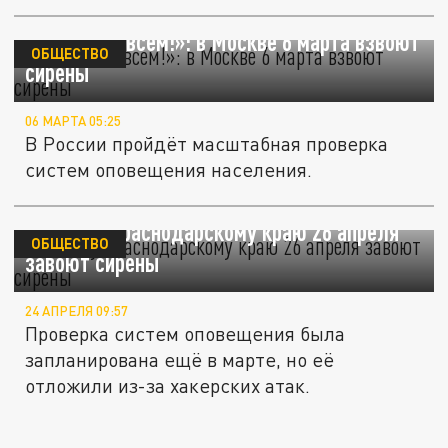
«Внимание всем!»: в Москве 6 марта взвоют
ОБЩЕСТВО
сирены
06 МАРТА 05:25
В России пройдёт масштабная проверка
систем оповещения населения.
По всему Краснодарскому краю 26 апреля
ОБЩЕСТВО
завоют сирены
24 АПРЕЛЯ 09:57
Проверка систем оповещения была
запланирована ещё в марте, но её
отложили из-за хакерских атак.