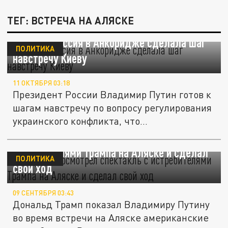
ТЕГ: ВСТРЕЧА НА АЛЯСКЕ
Ушаков: Россия в Анкоридже сделала шаг
ПОЛИТИКА
навстречу Киеву
11 ОКТЯБРЯ 03:18
Президент России Владимир Путин готов к
шагам навстречу по вопросу регулирования
украинского конфликта, что...
NI: Путин посмотрел спектакль с
истребителями Трампа на Аляске и сделал
ПОЛИТИКА
свой ход
09 СЕНТЯБРЯ 03:43
Дональд Трамп показал Владимиру Путину
во время встречи на Аляске американские