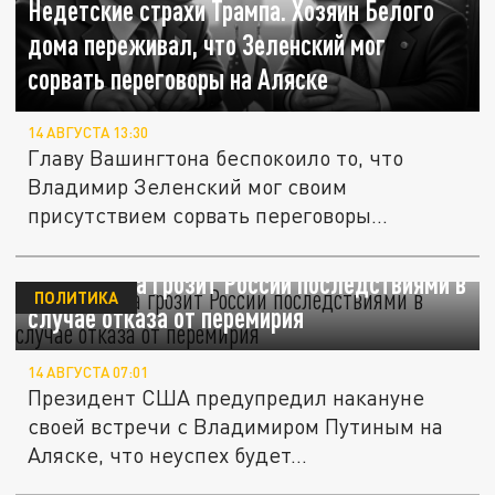
Недетские страхи Трампа. Хозяин Белого
дома переживал, что Зеленский мог
сорвать переговоры на Аляске
14 АВГУСТА 13:30
Главу Вашингтона беспокоило то, что
Владимир Зеленский мог своим
присутствием сорвать переговоры
лидеров...
Трамп снова грозит России последствиями в
ПОЛИТИКА
случае отказа от перемирия
14 АВГУСТА 07:01
Президент США предупредил накануне
своей встречи с Владимиром Путиным на
Аляске, что неуспех будет...