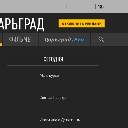
18+
Pro Важное
АРЬГРАД
ОТКЛЮЧИТЬ РЕКЛАМУ
Итоги дна с Делягиным
ФИЛЬМЫ
ВЧЕРА
СЕГОДНЯ
Мы в курсе
Святая Правда
Итоги дна с Делягиным