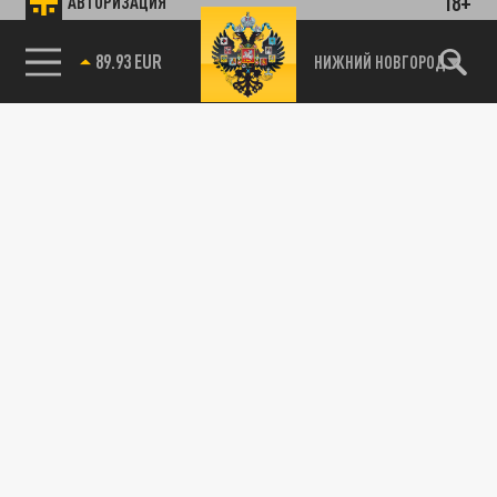
18+
АВТОРИЗАЦИЯ
89.93 EUR
НИЖНИЙ НОВГОРОД
115093, г. Москва, переулок Партийный,
д.1, к.57, стр.3, эт.1, пом.I, ком.45
Тел.:
+7 (495) 374-77-73
info@tsargrad.tv
Адрес для пресс-релизов
press@tsargrad.tv
Средство массовой информации сетевое издание