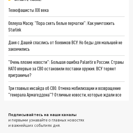
Технофашисты XXI века
Оплеуха Маску. "Пора снять белые перчатки": Как уничтожить
Starlink
Даня с Дашей спаслись от боевиков ВСУ. Но беды для малышей не
закончились
"Очень плохие новости": Большая ошибка Palantir в России. Страны
НАТО впервые за СВО остановили поставки оружия. ВСУ теряют
приграничье?
Три главных инсайда об СВО. Отмена мобилизации и возвращение
"генерала Армагеддона"? Отличные новости, которые ждали все
Подписывайтесь на наши каналы
и первыми узнавайте о главных новостях
и важнейших событиях дня.