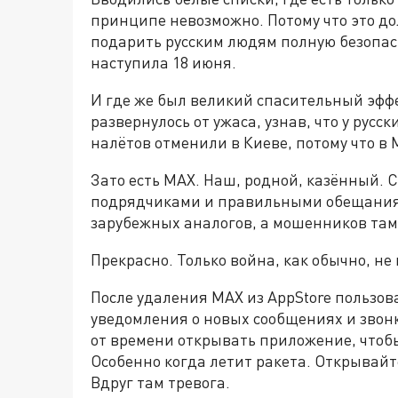
принципе невозможно. Потому что это д
подарить русским людям полную безопасн
наступила 18 июня.
И где же был великий спасительный эфф
развернулось от ужаса, узнав, что у русс
налётов отменили в Киеве, потому что в
Зато есть MAX. Наш, родной, казённый.
подрядчиками и правильными обещаниями
зарубежных аналогов, а мошенников там
Прекрасно. Только война, как обычно, н
После удаления MAX из AppStore пользов
уведомления о новых сообщениях и звонк
от времени открывать приложение, чтобы
Особенно когда летит ракета. Открывай
Вдруг там тревога.