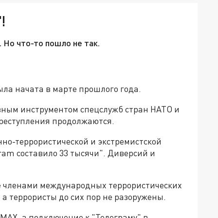
!
 Но что-то пошло не так.
ла начата в марте прошлого года.
авным инструментом спецслужб стран НАТО и
преступления продолжаются.
нно-террористической и экстремистской
ram составило 33 тысячи". Диверсий и
е членами международных террористических
 а террористы до сих пор не разоружены.
 MAX, а подключение к "Телеграму" в