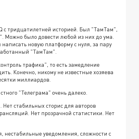
 с тридцатилетней историей. Был "ТамТам",
". Можно было довести любой из них до ума.
 написать новую платформу с нуля, за пару
оработанный "ТамТам".
онтроль трафика", то есть замедление
дить. Конечно, никому не известные хозяева
есятки миллиардов.
стного "Телеграма" очень далеко.
 Нет стабильных сторис для авторов
рансляций. Нет прозрачной статистики. Нет
я, нестабильные уведомления, сложности с